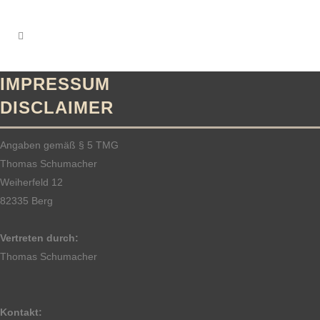
IMPRESSUM
DISCLAIMER
Angaben gemäß § 5 TMG
Thomas Schumacher
Weiherfeld 12
82335 Berg
Vertreten durch:
Thomas Schumacher
Kontakt: